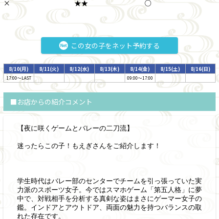
×
★★
○
この女の子をネット予約する
8/10(月)
8/11(火)
8/12(水)
8/13(木)
8/14(金)
8/15(土)
8/16(日)
17:00～LAST
09:00～17:00
■お店からの紹介コメント
【夜に咲くゲームとバレーの二刀流】
迷ったらこの子！もえぎさんをご紹介します！
学生時代はバレー部のセンターでチームを引っ張っていた実
力派のスポーツ女子。今ではスマホゲーム「第五人格」に夢
中で、対戦相手を分析する真剣な姿はまさにゲーマー女子の
鑑。インドアとアウトドア、両面の魅力を持つバランスの取
れた存在です。