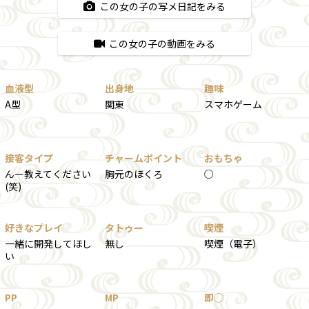
この女の子の写メ日記をみる
この女の子の動画をみる
血液型
出身地
趣味
A型
関東
スマホゲーム
接客タイプ
チャームポイント
おもちゃ
んー教えてください
胸元のほくろ
○
(笑)
好きなプレイ
タトゥー
喫煙
一緒に開発してほし
無し
喫煙（電子）
い
PP
MP
即◯