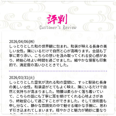
2026/04/06(㈪）
しっとりとした和の世界観に包まれ、和装が映える長身の美
しい女性。隣にいるだけで自然と心が高鳴ります。会話も丁
寧に寄り添い、こちらの想いを汲み取ってくれる安心感があ
り、終始心地よい時間を過ごせました。細やかな接客も印象
的で、満足度の高いひとときでした。
2026/03/31(火)
しっとりとした空気が流れる和の空間に、すっと馴染む長身
の美しい女性。和装姿がとてもよく映え、隣にいるだけで自
然と気持ちが高まりました。物腰は柔らかく落ち着いてい
て、こちらの話にも丁寧に耳を傾けてくれる心地よさがあ
り、終始安心して過ごすことができました。そして技術面も
申し分なく、静かな雰囲気の中で魅せる確かな手腕に、思わ
ず引き込まれてしまいます。穏やかさと魅力が絶妙に重なり
合う、自分好みのひとときでした。