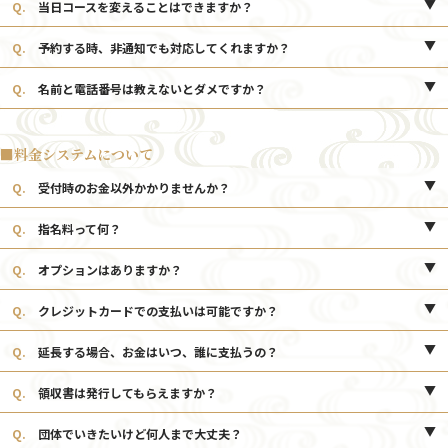
Q.
当日コースを変えることはできますか？
り時間がかわることもございますので、ご予約の際にお伝えさせていただ
日急遽出勤できない、また、時間の変更等がございますことを予めご了承
きます。
くださいませ。
A.
可能でございます。その時の状況により対応できかねる場合もござい
Q.
予約する時、非通知でも対応してくれますか？
ますので詳しくはスタッフにお尋ねください。
A.
対応可能でございます。
Q.
名前と電話番号は教えないとダメですか？
A.
ご予約時、電話番号は必須となります。急な変更等で当店からご連絡
させていただく可能性もございますので、必ずご登録いただいておりま
す。当店では、個人情報保護に関する法令およびその他の規範を遵守し、
■料金システムについて
お客様の大切な個人情報の保護に厳重な注意を払い取り扱うことに努めて
おります。
Q.
受付時のお金以外かかりませんか？
A.
受付時以外でのお金はかかりませんのでご安心ください。
Q.
指名料って何？
A.
インターネット上から画像を見て指名する場合（ネット指名）、お電
Q.
オプションはありますか？
話で女の子を指名する場合（電話指名）、受付時に店頭パネルの写真から
女の子を指名する場合（店頭パネル指名）、に発生する料金でございま
A.
店頭にてお問い合わせ下さいませ。
す。指名しない場合（フリーの場合）指名料金はかかりません。
Q.
クレジットカードでの支払いは可能ですか？
A.
はい、クレジットカードでのお支払いにも対応しております。決済の
Q.
延長する場合、お金はいつ、誰に支払うの？
流れや、対応カードについては
システムページ
をご覧ください。
A.
お部屋ご退出後、受付にてスタッフにお支払いただきます。
Q.
領収書は発行してもらえますか？
A.
はい、もちろん発行させていただきます。ご予約の際にご用命くださ
Q.
団体でいきたいけど何人まで大丈夫？
いませ。