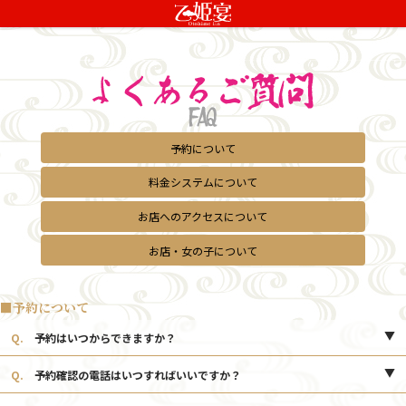
予約について
料金システムについて
お店へのアクセスについて
お店・女の子について
■予約について
Q.
予約はいつからできますか？
A.
会員様が前日の13:00、ご新規様は前日の15:00よりお電話での予約が
Q.
予約確認の電話はいつすればいいですか？
可能です。またwebサイトからの
ネット予約
ですと、ご新規様は4日前～
2日前まで、会員様は5日前～2日前までご予約が可能になります。
A.
基本的には、ご予約時間の1時間前にいただいております。状況によ
※電話・ネット予約につきまして、女の子の体調不良などの理由により当