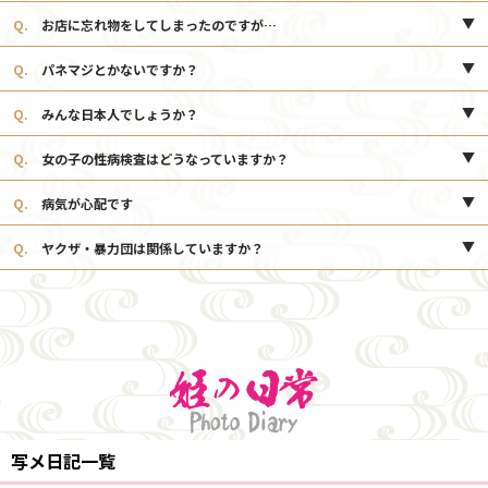
A.
分煙になり、外に喫煙所を設けています。お部屋は全室喫煙可能で
Q.
お店に忘れ物をしてしまったのですが…
す。
A.
忘れ物に関して、詳しくお伺いいたしますので
TEL:0859-32-4126
ま
Q.
パネマジとかないですか？
でお電話くださいませ。また、お忘れ物・紛失物につきましては一定期間
保管いたしますが、一切の責任を負いかねますのでご了承くださいませ。
A.
はい。写真の加工は多少しておりますが、明るさの調整など実物に近
Q.
みんな日本人でしょうか？
づけるための加工のみです。ご安心くださいませ。
A.
はい。当店の女の子は全員日本人となります。身分証明書の提示も厳
Q.
女の子の性病検査はどうなっていますか？
しく行っておりますのでご安心ください。
A.
お客様が安心してお遊びいただけるよう、当店のキャストは必ず月1
Q.
病気が心配です
度の検査を義務付けるなど衛生管理を徹底しております。
A.
当店はクリニックと提携しており、所属の女の子全員に毎月定期検査
Q.
ヤクザ・暴力団は関係していますか？
を義務付けております。そのため、リスクは最小限に抑えられますのでご
安心ください。
A.
一切関係ありません！安心・安全な店舗経営がモットーです。暴力団
関係者の方の入店も取り締まっております。その他、著しいマナー違反を
される方、モラルが欠如されている方のご利用もお断りしております。