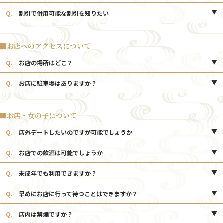
A.
その時の状況によりますので事前にお電話でお部屋を予約してくださ
Q.
割引で併用可能な割引を知りたい
い。グループ店含めてお部屋数は多いので団体様でもご案内可能でござい
ます。
A.
割引の併用に関しましてはスタッフにお尋ねください。
■お店へのアクセスについて
Q.
お店の場所はどこ？
A.
鳥取県米子市皆生温泉3-6-21になります。詳しくは
アクセスページ
Q.
お店に駐車場はありますか？
をご覧ください。
A.
専用駐車場をご用意しております。店舗のすぐ側にございますがお分
かりにならなければスタッフが誘導いたしますのでお気軽にお問合せくだ
さい。また、満車時にもお声がけいただけましたら空くお時間をお伝えさ
■お店・女の子について
せていただきます。詳しくは
アクセスページ
をご覧ください。
Q.
店外デートしたいのですが可能でしょうか
A.
法律上、店外デートは不可となります。ご了承くださいませ。
Q.
お店での飲酒は可能でしょうか
A.
当店では、お客様の安全のためお酒の提供はしておりません。また、
Q.
未成年でも利用できますか？
お持ち込みもお断りさせていただいております。
A.
18歳以上で、高校在学中でない方であれば、ご利用いただけます。
Q.
早めにお店に行って待つことはできますか？
A.
可能でございますが、状況によっては他にお待ちいただいているお客
Q.
店内は禁煙ですか？
様が多いこともございます。当日の状況に関しましては、スタッフまでお
尋ねください。