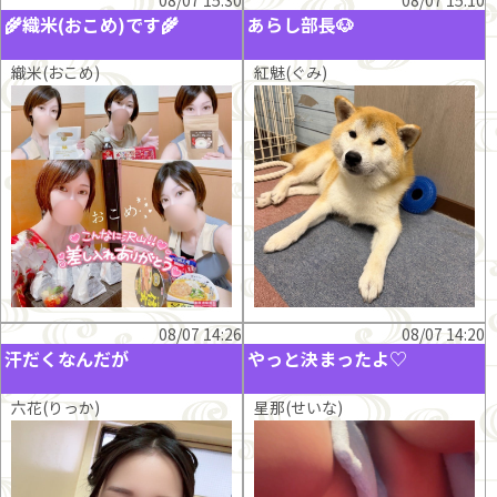
🌾織米(おこめ)です🌾
あらし部長🐶
織米(おこめ)
紅魅(ぐみ)
08/07 14:26
08/07 14:20
汗だくなんだが
やっと決まったよ♡
六花(りっか)
星那(せいな)