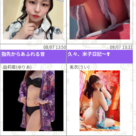
08/07 13:50
08/07 13:31
指先からあふれる音
久々、米子日記～❣️
由莉亜(ゆりあ)
兎衣(うい)