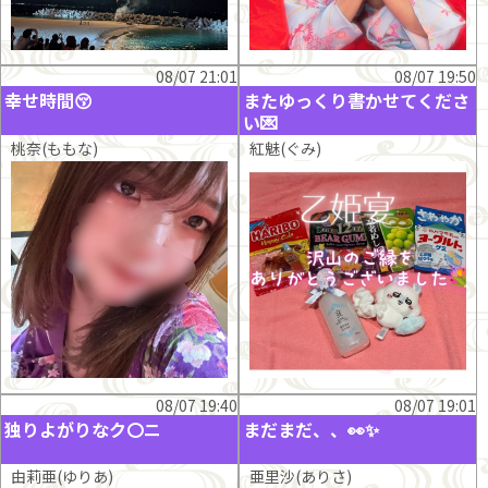
08/07 21:01
08/07 19:50
幸せ時間😚
またゆっくり書かせてくださ
い💌
桃奈(ももな)
紅魅(ぐみ)
08/07 19:40
08/07 19:01
独りよがりなク〇ニ
まだまだ、、👀✨
由莉亜(ゆりあ)
亜里沙(ありさ)