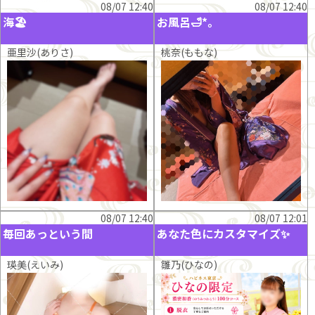
08/07 12:40
08/07 12:40
海🏖
お風呂🛁*。
亜里沙(ありさ)
桃奈(ももな)
08/07 12:40
08/07 12:01
毎回あっという間
あなた色にカスタマイズ✨
瑛美(えいみ)
雛乃(ひなの)