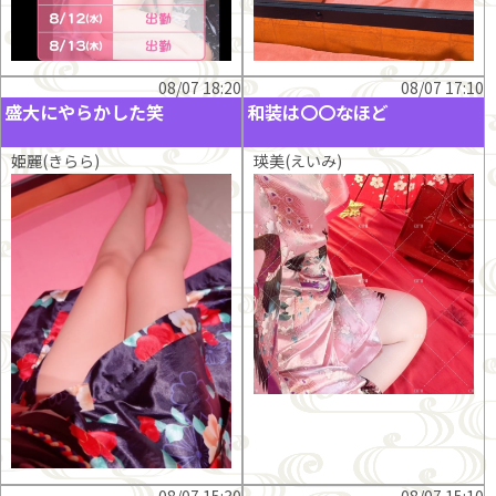
08/07 18:20
08/07 17:10
盛大にやらかした笑
和装は〇〇なほど
姫麗(きらら)
瑛美(えいみ)
08/07 15:30
08/07 15:10