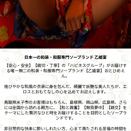
日本一の和装・和服専門ソープランド 乙姫宴
【安心・安全】【親切・丁寧】の「ハピネスグループ」がお届けす
る唯一無二の和装・和服専門ソープランド【乙姫宴】おとひめえ
ん。
煌びやかな和風の衣装に身を包んだ、綺麗で妖艶な美人たちが、エ
ロスとおもてなしの心を込めてお迎えします。
鳥取県米子市のお客様はもちろん、島根県、岡山県、広島県、さら
には全国から訪れる殿方に、【和と興奮】【無我夢中】【親交】を
テーマにした贅沢なひと時をお届けすることを目的としたソープラ
ンドです。
非日常的な快楽に酔いしれたい方、心まで満たされる至福の時間を