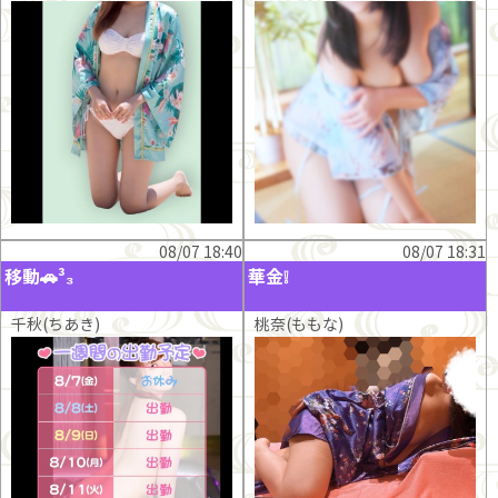
08/07 18:40
08/07 18:31
移動🚗³₃
華金❕
千秋(ちあき)
桃奈(ももな)